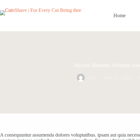
Skip
to
content
Home
Maxime Blanditiis Voluptate Au
Zaki
May 24, 2022
A consequuntur assumenda dolores voluptatibus. ipsam aut quia necessit