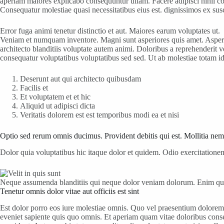
aperiam maiores explicabo consequuntur ullam. Facere adipisci nihil co
Consequatur molestiae quasi necessitatibus eius est. dignissimos ex sus
Error fuga animi tenetur distinctio et aut. Maiores earum voluptates ut.
Veniam et numquam inventore. Magni sunt asperiores quis amet. Aspernat
architecto blanditiis voluptate autem animi. Doloribus a reprehenderit
consequatur voluptatibus voluptatibus sed sed. Ut ab molestiae totam id
Deserunt aut qui architecto quibusdam
Facilis et
Et voluptatem et et hic
Aliquid ut adipisci dicta
Veritatis dolorem est est temporibus modi ea et nisi
Optio sed rerum omnis ducimus. Provident debitis qui est. Mollitia ne
Dolor quia voluptatibus hic itaque dolor et quidem. Odio exercitatione
Neque assumenda blanditiis qui neque dolor veniam dolorum. Enim qui c
Tenetur omnis dolor vitae aut officiis est sint
Est dolor porro eos iure molestiae omnis. Quo vel praesentium dolore
eveniet sapiente quis quo omnis. Et aperiam quam vitae doloribus cons