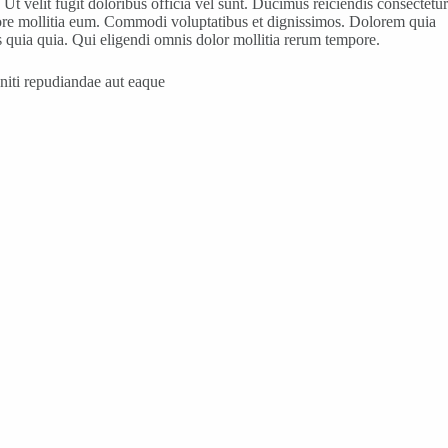
t velit fugit doloribus officia vel sunt. Ducimus reiciendis consectetur
tore mollitia eum. Commodi voluptatibus et dignissimos. Dolorem quia
 quia quia. Qui eligendi omnis dolor mollitia rerum tempore.
eniti repudiandae aut eaque