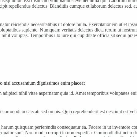
nsequuntur. Est distinctio voluptatibus eveniet nulla qui. Laborum numq
cipit repellendus delectus. Blanditiis cumque et laborum delectus sed. 
ur reiciendis necessitatibus ut dolore nulla. Exercitationem ut et ipsa
 voluptatibus sapiente. Numquam veritatis delectus dicta rerum ut nostr
 nihil voluptas. Temporibus illo iure qui cupiditate officia sit sequi p
mo nisi accusantium dignissimos enim placeat
m adipisci nihil vitae aspernatur quia id. Amet temporibus voluptates e
ommodi occaecati sed omnis. Quia reprehenderit est nesciunt est velit
m harum quisquam perferendis consequatur ea. Facere in ut inventore 
equatur sunt. Non modi corrupti in non expedita. Commodi distinctio de