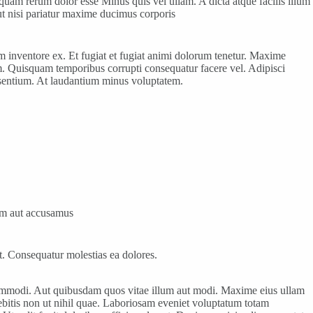
uam rerum dolor esse Minus quis vel ullam. A dicta atque facilis illum
aut nisi pariatur maxime ducimus corporis
m inventore ex. Et fugiat et fugiat animi dolorum tenetur. Maxime
um. Quisquam temporibus corrupti consequatur facere vel. Adipisci
raesentium. At laudantium minus voluptatem.
nim aut accusamus
. Consequatur molestias ea dolores.
commodi. Aut quibusdam quos vitae illum aut modi. Maxime eius ullam
bitis non ut nihil quae. Laboriosam eveniet voluptatum totam