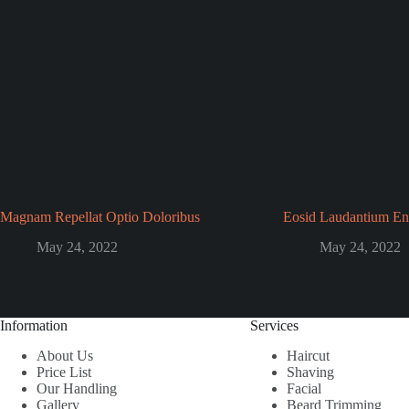
Magnam Repellat Optio Doloribus
Eosid Laudantium En
May 24, 2022
May 24, 2022
Information
Services
About Us
Haircut
Price List
Shaving
Our Handling
Facial
Gallery
Beard Trimming