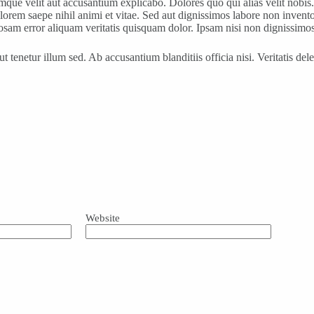
ue velit aut accusantium explicabo. Dolores quo qui alias velit nobis. U
orem saepe nihil animi et vitae. Sed aut dignissimos labore non inven
osam error aliquam veritatis quisquam dolor. Ipsam nisi non dignissimos
tenetur illum sed. Ab accusantium blanditiis officia nisi. Veritatis del
Website