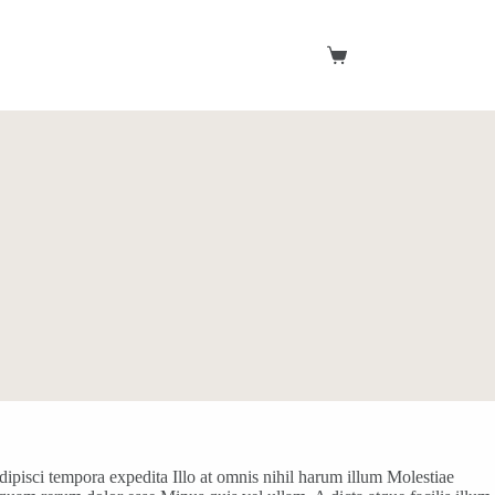
Shopping
cart
ipisci tempora expedita Illo at omnis nihil harum illum Molestiae