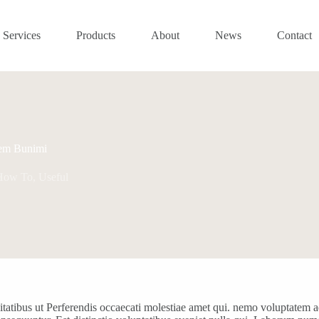
Services
Products
About
News
Contact
tem Bunimi
How To
,
Useful
atibus ut Perferendis occaecati molestiae amet qui. nemo voluptatem ad