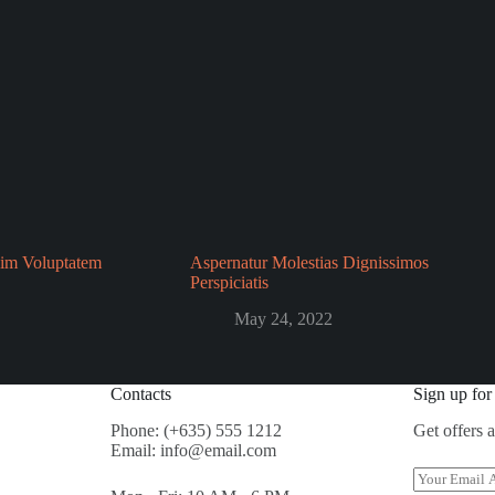
im Voluptatem
Aspernatur Molestias Dignissimos
Perspiciatis
May 24, 2022
Contacts
Sign up for
Phone: (+635) 555 1212
Get offers 
Email: info@email.com
E
m